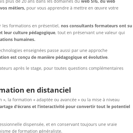
uis plus de 20 ans dans les domaines du
web SIG, du web
vos métiers,
pour vous apprendre à mettre en œuvre votre
ur les formations en présentiel,
nos consultants formateurs ont su
et leur culture pédagogique
, tout en préservant une valeur qui
elations humaines.
technologies enseignées passe aussi par une approche
ion est conçu de manière pédagogique et évolutive
.
teurs après le stage, pour toutes questions complémentaires
mation en distanciel
on », la formation « adaptée ou avancée » ou la mise à niveau
artage d’écrans et l’interactivité pour convertir tout le potentiel
fessionnelle dispensée, et en conservant toujours une vraie
isme de formation généraliste.