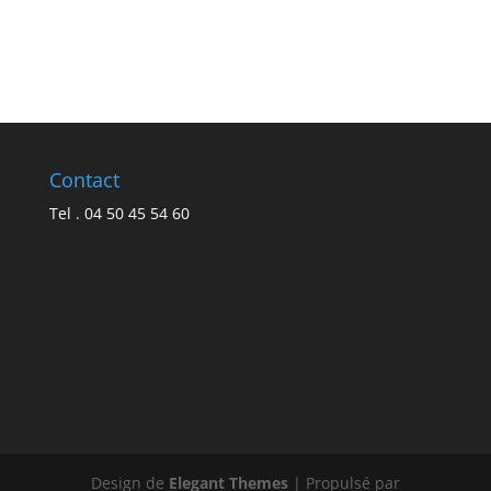
Contact
Tel . 04 50 45 54 60
Design de
Elegant Themes
| Propulsé par