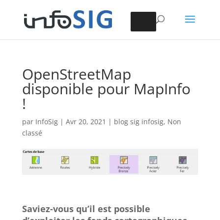
OpenStreetMap
disponible pour MapInfo
!
par
InfoSig
|
Avr 20, 2021
|
blog sig infosig
,
Non
classé
Saviez-vous qu’il est possible